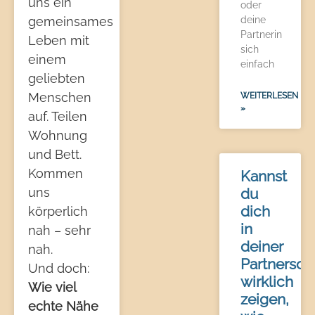
uns ein
oder
deine
gemeinsames
Partnerin
Leben mit
sich
einem
einfach
geliebten
Menschen
WEITERLESEN
»
auf. Teilen
Wohnung
und Bett.
Kommen
Kannst
du
uns
dich
körperlich
in
nah – sehr
deiner
nah.
Partnersch
Und doch:
wirklich
Wie viel
zeigen,
echte Nähe