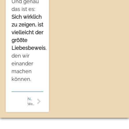
Und genau
das ist es:
Sich wirklich
zu zeigen, ist
vielleicht der
größte
Liebesbeweis
,
den wir
einander
machen
können.
NÄCHSTER BEITRAG
Wenn dein Partner sich nur ändern würde…