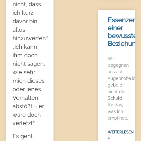
nicht, dass
ich kurz
Essenzen
davor bin,
einer
alles
bewussten
hinzuwerfen.“
Beziehung
„Ich kann
ihm doch
Wir
nicht sagen,
begegnen
wie sehr
uns auf
Augenhöhe.Ich
mich dieses
gebe dir
oder jenes
nicht die
Verhalten
Schuld
für das,
abstößt – er
was ich
wäre doch
empfinde,
verletzt.“
WEITERLESEN
Es geht
»