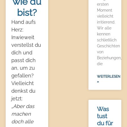
wie du
ersten
bist?
Moment
vielleicht
Hand aufs
irritierend.
Wir alle
Herz:
kennen
Inwieweit
schließlich
verstellst du
Geschichten
dich und
von
Beziehungen,
passt dich
die
an, um zu
gefallen?
WEITERLESEN
»
Vielleicht
denkst du
jetzt:
„Aber das
Was
machen
tust
doch alle
du für