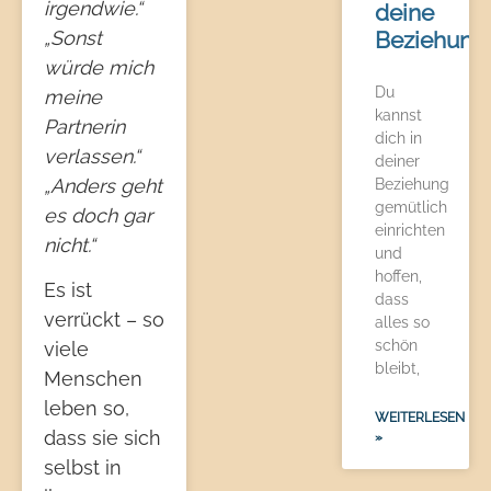
irgendwie.“
deine
„Sonst
Beziehung
würde mich
Du
meine
kannst
Partnerin
dich in
verlassen.“
deiner
„Anders geht
Beziehung
gemütlich
es doch gar
einrichten
nicht.“
und
hoffen,
Es ist
dass
verrückt – so
alles so
schön
viele
bleibt,
Menschen
leben so,
WEITERLESEN
dass sie sich
»
selbst in