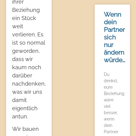
ihrer
Beziehung
Wenn
ein Stück
dein
weit
Partner
verlieren. Es
sich
ist so normal
nur
geworden,
ändern
dass wir
würde…
kaum noch
Du
darüber
denkst,
nachdenken,
eure
was wir uns
Beziehung
damit
wäre
viel
eigentlich
besser,
antun.
wenn
dein
Wir bauen
Partner