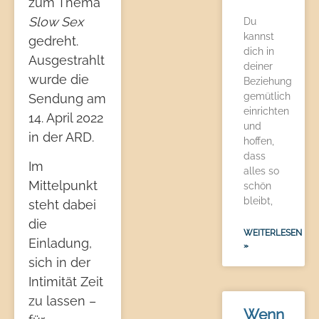
zum Thema
Slow Sex
Du
kannst
gedreht.
dich in
Ausgestrahlt
deiner
wurde die
Beziehung
gemütlich
Sendung am
einrichten
14. April 2022
und
in der ARD.
hoffen,
dass
Im
alles so
Mittelpunkt
schön
bleibt,
steht dabei
die
WEITERLESEN
Einladung,
»
sich in der
Intimität Zeit
zu lassen –
Wenn