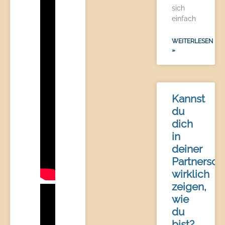
sich
einfach
WEITERLESEN
»
Kannst
du
dich
in
deiner
Partnersch
wirklich
zeigen,
wie
du
bist?