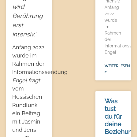
intensiv.“
wird
Anfang
2022
Berührung
wurde
erst
im
intensiv.“
Rahmen
der
Informationsse
Anfang 2022
Engel
wurde im
Rahmen der
WEITERLESEN
Informationssendung
»
Engel fragt
vom
Hessischen
Was
Rundfunk
tust
ein Beitrag
du für
mit Jasmin
deine
und Jens
Beziehung