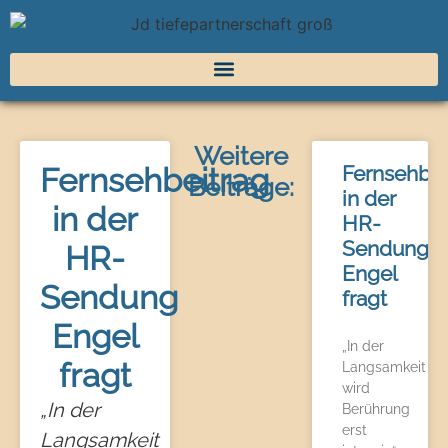
Weitere
Fernsehbeitrag
Fernsehbei
Beiträge:
in der
in der
HR-
Sendung
HR-
Engel
Sendung
fragt
Engel
„In der
fragt
Langsamkeit
wird
„In der
Berührung
erst
Langsamkeit