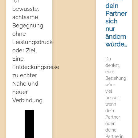
für
dein
bewusste,
Partner
achtsame
sich
Begegnung
nur
ohne
ändern
Leistungsdruck
würde…
oder Ziel.
Eine
Du
denkst,
Entdeckungsreise
eure
zu echter
Beziehung
Nähe und
wäre
viel
neuer
besser,
Verbindung.
wenn
dein
Partner
oder
deine
Partnerin